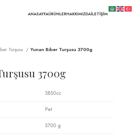
ANASAYFA
ÜRÜNLER
HAKKIMIZDA
İLETİŞİM
iber Turşusu
Yunan Biber Turşusu 3700g
Turşusu 3700g
3850cc
Pet
3700 g