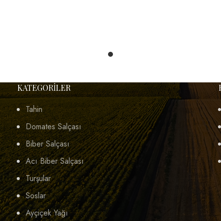
KATEGORILER
Tahin
Domates Salçası
Biber Salçası
Acı Biber Salçası
Turşular
Soslar
Ayçiçek Yağı