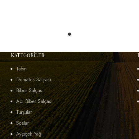
KATEGORILER
Tahin
Domates Salçası
Biber Salçası
Acı Biber Salçası
Turşular
Soslar
Ayçiçek Yağı