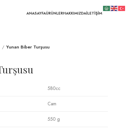
ANASAYFA
ÜRÜNLER
HAKKIMIZDA
İLETİŞİM
r
Yunan Biber Turşusu
Turşusu
580cc
Cam
550 g